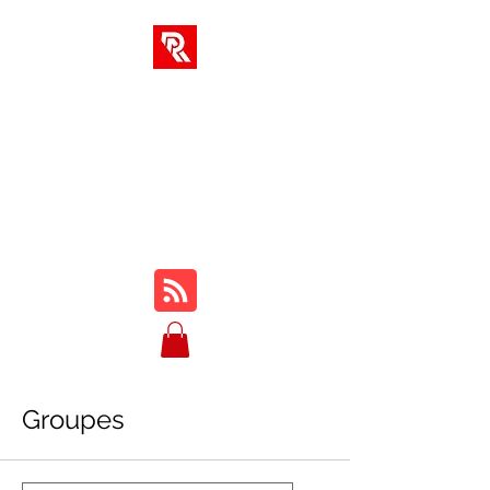
SOLUTIONS AR
Votre hub unique pour les
cours en ligne, les critiques,
les tutoriels, le gameplay, les
trucs et astuces...
Groupes