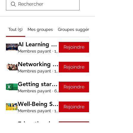
Tout (5)
Mes groupes
Groupes suggérés
AI Learning Lab
Rejoindre
Membres payant
·
1 membre
Networking Group
Rejoindre
Membres payant
·
1 membre
Getting started with formulas in Microsoft Excel
Rejoindre
Membres payant
·
6 membres
Well-Being Support Group
Rejoindre
Membres payant
·
1 membre
Educational Leadership
Rejoindre
Membres payant
·
1 membre