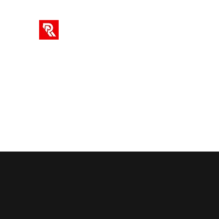
SOLUTIONS AR
Votre hub unique pour les cours en ligne, les cr
Accueil
Info
Blog
Vidéos
New Page
Commun