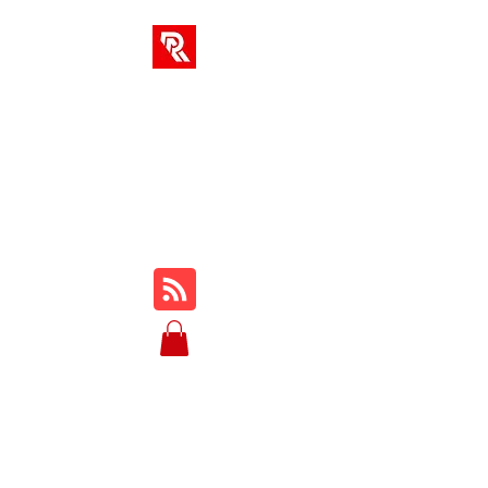
SOLUTIONS AR
Votre hub unique pour les
cours en ligne, les critiques,
les tutoriels, le gameplay, les
trucs et astuces...