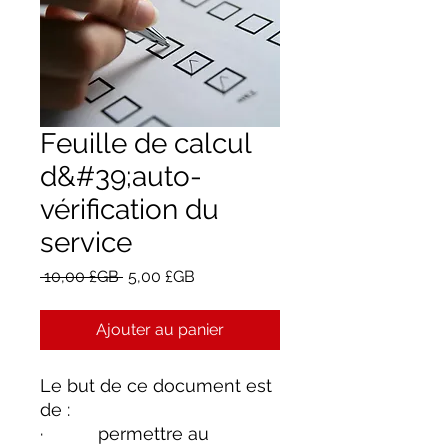
Feuille de calcul
d&#39;auto-
vérification du
service
Prix
Prix
 10,00 £GB 
5,00 £GB
original
promotionnel
Ajouter au panier
Le but de ce document est
de :
· permettre au