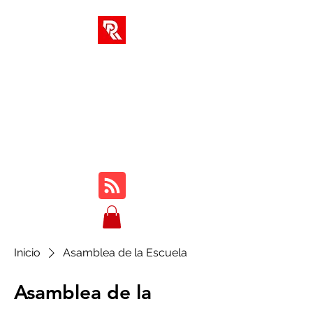
SOLUCIONES AR
Su centro integral para
cursos en línea, reseñas,
tutoriales, jugabilidad,
consejos y trucos...
Inicio
Asamblea de la Escuela
Asamblea de la