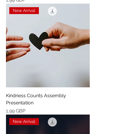
New Arrival
Kindness Counts Assembly
Presentation
Precio
1,99 GBP
New Arrival