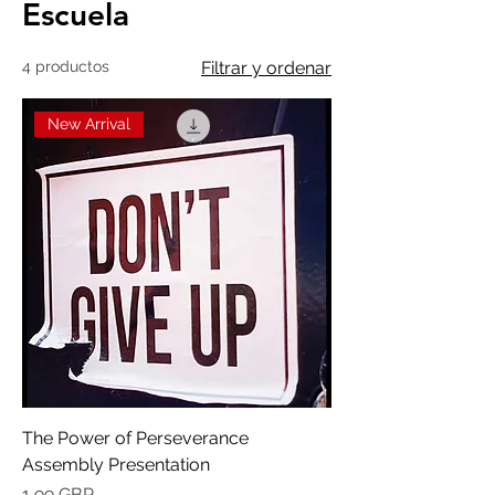
Escuela
4 productos
Filtrar y ordenar
New Arrival
The Power of Perseverance
Assembly Presentation
Precio
1,99 GBP