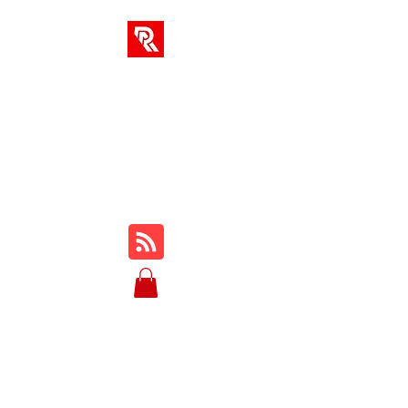
SOLUCIONES AR
Su centro integral para
cursos en línea, reseñas,
tutoriales, jugabilidad,
consejos y trucos...