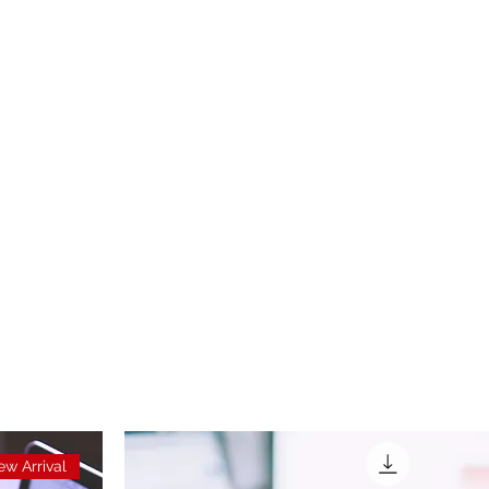
آن لائن کورسز، جائزے، سبق، گیم پلے، ٹپس اور ٹرکس کے لیے آپ کا ون اسٹاپ ہب...
nity
Shop
w Arrival