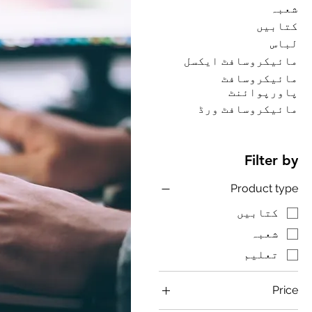
شعبہ
کتابیں
لباس
مائیکروسافٹ ایکسل
مائیکروسافٹ
پاورپوائنٹ
مائیکروسافٹ ورڈ
Filter by
Product type
کتابیں
شعبہ
تعلیم
Price