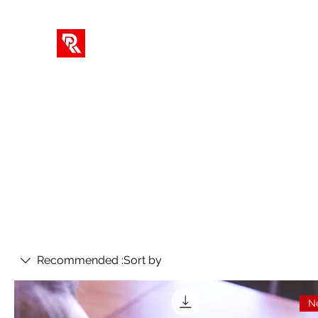
RA کے حل
Commu
New Page
ویڈیوز
بلاگ
معلومات
گھر
Recommended
Sort by:
Ne