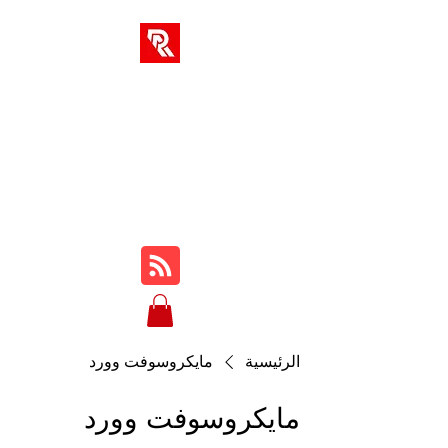
حلول RA
مركزك الوحيد للدورات التدريبية
والمراجعات والبرامج التعليمية
وطريقة اللعب والنصائح والحيل
عبر الإنترنت ...
الرئيسية
مايكروسوفت وورد
مايكروسوفت وورد