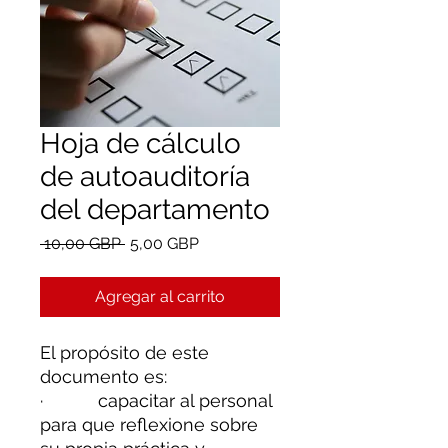
Hoja de cálculo
de autoauditoría
del departamento
Precio
Precio
 10,00 GBP 
5,00 GBP
de
oferta
Agregar al carrito
El propósito de este
documento es:
· capacitar al personal
para que reflexione sobre