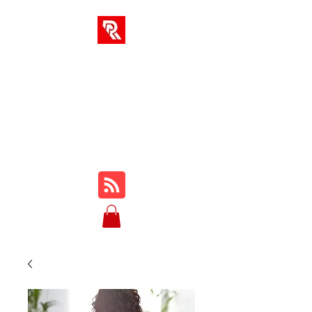
SOLUCIONES AR
Su centro integral para
cursos en línea, reseñas,
tutoriales, jugabilidad,
consejos y trucos...