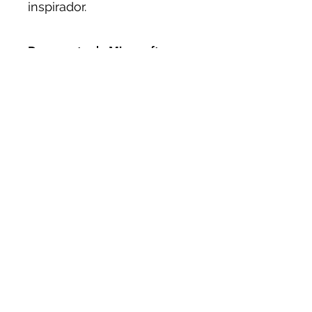
inspirador.
Documento de Microsoft
PowerPoint
©2020 por Soluciones RA.