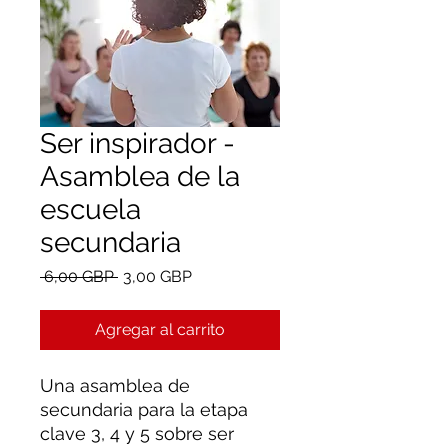
Ser inspirador -
Asamblea de la
escuela
secundaria
Precio
Precio
 6,00 GBP 
3,00 GBP
de
oferta
Agregar al carrito
Una asamblea de
secundaria para la etapa
clave 3, 4 y 5 sobre ser