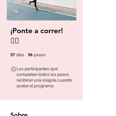
¡Ponte a correr!
🏃‍♀️
57 días
96 pasos
57
días
96
pasos
Los participantes que
completen todos los pasos
recibirán una insignia cuando
acabe el programa.
Sobre