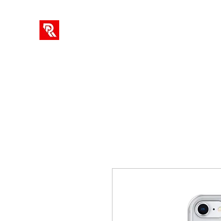
আরএ সলিউশন
অনলাইন কোর্স, রিভিউ, টিউটোরিয়াল, গেমপ্লে, টিপস এবং ট্রিকসের
বাড়ি
তথ্য
ব্লগ
ভিডিও
New Page
Community
S