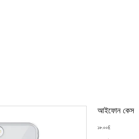
 জন্য আপনার ওয়ান স্টপ হাব...
hop
আইফোন কেস
Price
১৮.০০£