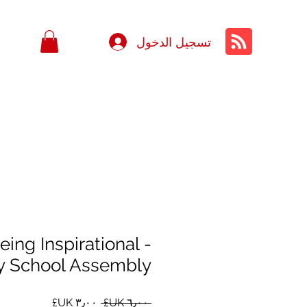
تسجيل الدخول
eing Inspirational -
y School Assembly
سعر
سعر
 ‏٦٫٠٠ UK£ 