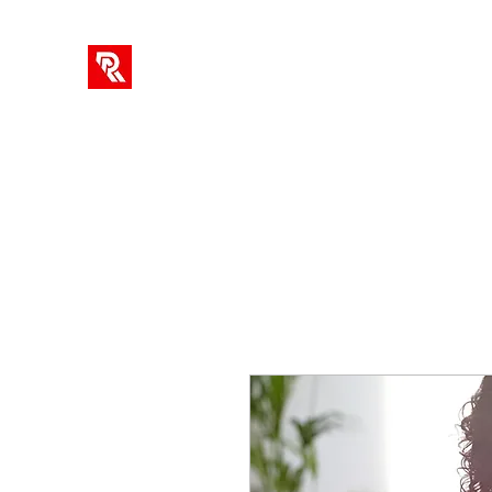
حلول RA
New Page
أشرطة فيديو
مدونة
معلومات
مسكن