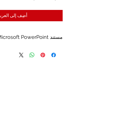
عادي
البيع
أضِف إلى العرب
مستند Microsoft PowerPoint