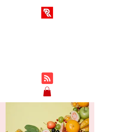
RA-LÖSUNGEN
Ihr One-Stop-Hub für
Online-Kurse, Rezensionen,
Tutorials, Gameplay, Tipps
und Tricks ...