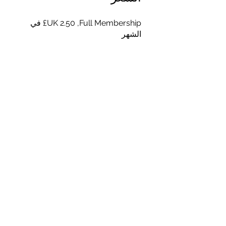
Full Membership, ‏2.50 UK£ في
الشهر
مشاركة
انضم
© 2020 بواسطة RA Solutions.