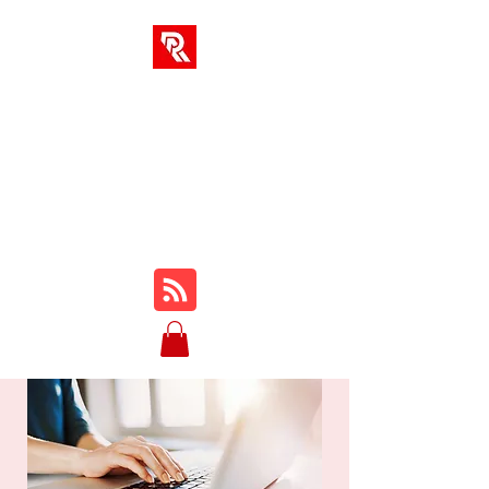
حلول RA
مركزك الوحيد للدورات التدريبية
والمراجعات والبرامج التعليمية
وطريقة اللعب والنصائح والحيل
عبر الإنترنت ...