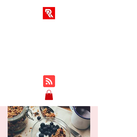
RA-LÖSUNGEN
Ihr One-Stop-Hub für
Online-Kurse, Rezensionen,
Tutorials, Gameplay, Tipps
und Tricks ...