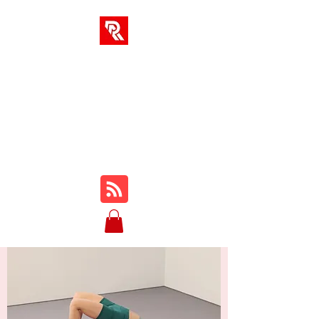
RA-LÖSUNGEN
Ihr One-Stop-Hub für
Online-Kurse, Rezensionen,
Tutorials, Gameplay, Tipps
und Tricks ...